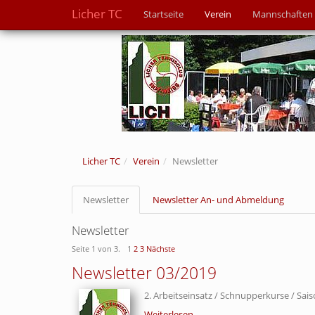
Licher TC
Startseite
Verein
Mannschaften
Licher TC
Verein
Newsletter
Newsletter
Newsletter An- und Abmeldung
Newsletter
Seite 1 von 3.
1
2
3
Nächste
Newsletter 03/2019
2. Arbeitseinsatz / Schnupperkurse / Sai
Weiterlesen