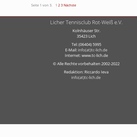
Seite 1 von 3.
1
2
3
Nächste
Licher Tennisclub Rot-Weiß e.V.
Kolnhäuser Str.
35423 Lich
Tel: (06404) 5995
E-Mail:
info(at)tc-lich.de
Internet: www.tc-lich.de
© Alle Rechte vorbehalten 2002-2022
Redaktion: Riccardo Ieva
info(at)tc-lich.de