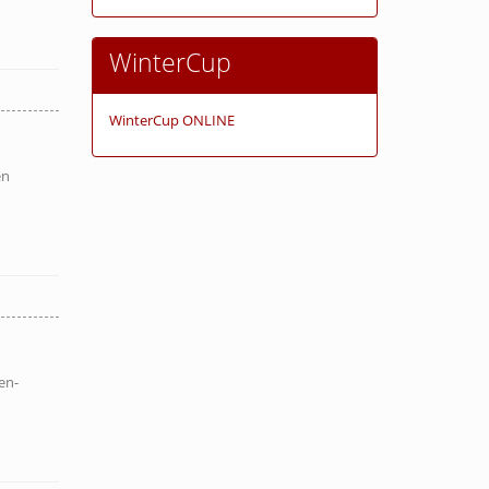
WinterCup
WinterCup ONLINE
en
en-