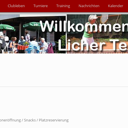
Clubleben
Turniere
Training
Nachrichten
Kalender
soneröffnung / Snacks / Platzreservierung