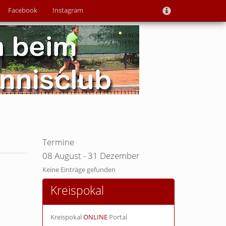
Facebook
Instagram
Termine
08 August - 31 Dezember
Keine Einträge gefunden
Kreispokal
Kreispokal
ONLINE
Portal