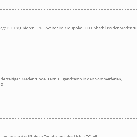
sieger 2018/Junioren U 16 Zweiter im Kreispokal ++++ Abschluss der Medenr
r derzeitigen Medenrunde, Tennisjugendcamp in den Sommerferien,
18
 nahmen am diesjährigen Tenniscamp des Licher TC teil