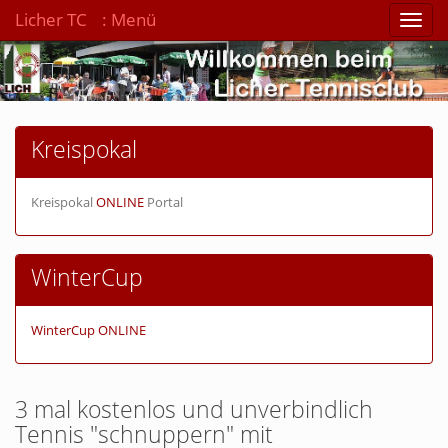
Licher TC
: Menü
Toggl
naviga
Kreispokal
Kreispokal
ONLINE
Portal
WinterCup
WinterCup ONLINE
3 mal kostenlos und unverbindlich
Tennis "schnuppern" mit