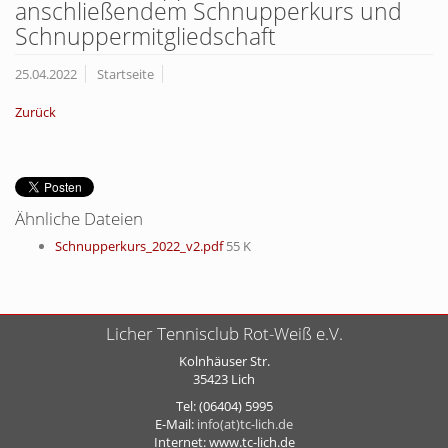
anschließendem Schnupperkurs und
Schnuppermitgliedschaft
25.04.2022
Startseite
Zurück
Ähnliche Dateien
Schnupperkurs_2022_v2.pdf
55 K
Licher Tennisclub Rot-Weiß e.V.
Kolnhäuser Str.
35423 Lich
Tel: (06404) 5995
E-Mail:
info(at)tc-lich.de
Internet: www.tc-lich.de