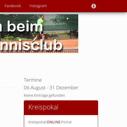
Facebook
Instagram
Termine
06 August - 31 Dezember
Keine Einträge gefunden
Kreispokal
Kreispokal
ONLINE
Portal