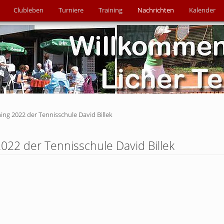
Clubleben
Turniere
Training
Nachrichten
Kalender
ng 2022 der Tennisschule David Billek
22 der Tennisschule David Billek