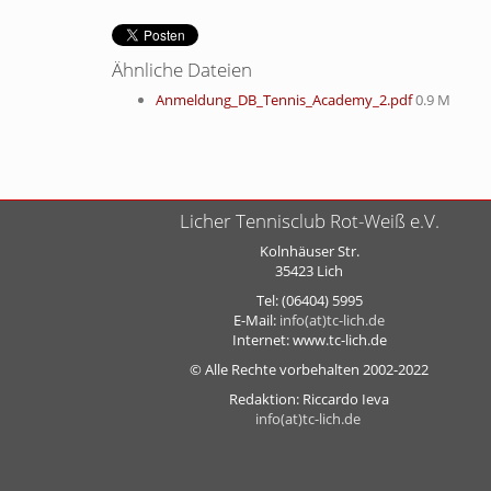
Ähnliche Dateien
Anmeldung_DB_Tennis_Academy_2.pdf
0.9 M
Licher Tennisclub Rot-Weiß e.V.
Kolnhäuser Str.
35423 Lich
Tel: (06404) 5995
E-Mail:
info(at)tc-lich.de
Internet: www.tc-lich.de
© Alle Rechte vorbehalten 2002-2022
Redaktion: Riccardo Ieva
info(at)tc-lich.de