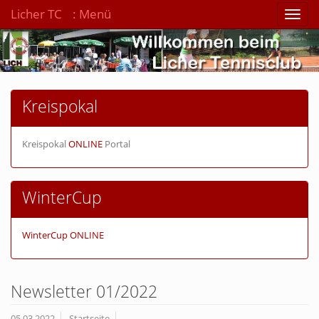
Licher TC
: Menü
Toggl
naviga
Kreispokal
Kreispokal
ONLINE
Portal
WinterCup
WinterCup ONLINE
Newsletter 01/2022
05.03.2022
Startseite