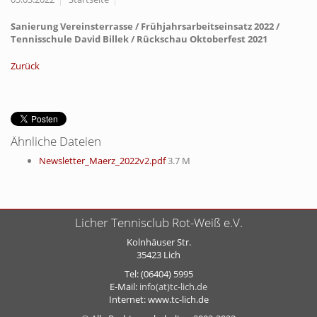
Sanierung Vereinsterrasse / Frühjahrsarbeitseinsatz 2022 /
Tennisschule David Billek / Rückschau Oktoberfest 2021
Zurück
Ähnliche Dateien
Newsletter_Maerz_2022v2.pdf
3.7 M
Licher Tennisclub Rot-Weiß e.V.
Kolnhäuser Str.
35423 Lich
Tel: (06404) 5995
E-Mail:
info(at)tc-lich.de
Internet: www.tc-lich.de