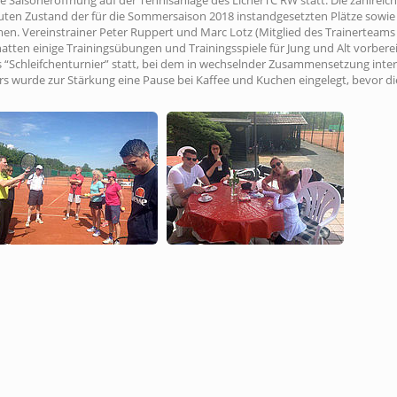
le Saisoneröffnung auf der Tennisanlage des LicherTC RW statt. Die zahlreich
uten Zustand der für die Sommersaison 2018 instandgesetzten Plätze sowie
. Vereinstrainer Peter Ruppert und Marc Lotz (Mitglied des Trainerteams
atten einige Trainingsübungen und Trainingsspiele für Jung und Alt vorberei
 “Schleifchenturnier” statt, bei dem in wechselnder Zusammensetzung inte
rs wurde zur Stärkung eine Pause bei Kaffee und Kuchen eingelegt, bevor di