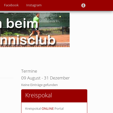
Facebook
Instagram
Termine
09 August - 31 Dezember
Keine Einträge gefunden
Kreispokal
Kreispokal
ONLINE
Portal