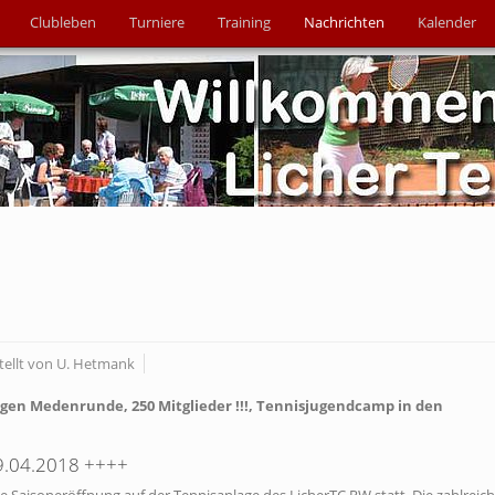
Clubleben
Turniere
Training
Nachrichten
Kalender
tellt von U. Hetmank
tigen Medenrunde, 250 Mitglieder !!!, Tennisjugendcamp in den
29.04.2018 ++++