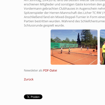
Am Sonntag, 29.4.2018, fand bei bestem Wetter die offiziel
erschienen Mitglieder und sonstigen Gäste konnten den g
Vordermann gebrachten Clubhauses in Augenschein nehmen
Spitzenspieler der Herren-Mannschaft des Licher TC RW ) h
Anschließend fand ein Mixed-Doppel-Turnier in Form eines
Partien bestritten wurden. Während des Schleifchenturnie
Schlussrunde gespielt wurde.
Newsleter als
PDF-Datei
Zurück