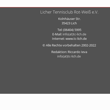
Licher Tennisclub Rot-Weiß e.V.
Kolnhäuser Str.
35423 Lich
Tel: (06404) 5995
E-Mail:
info(at)tc-lich.de
Internet: www.tc-lich.de
© Alle Rechte vorbehalten 2002-2022
Redaktion: Riccardo Ieva
info(at)tc-lich.de