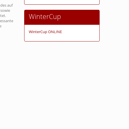
 des auf
 sowie
WinterCup
tet.
ressante
e
WinterCup ONLINE